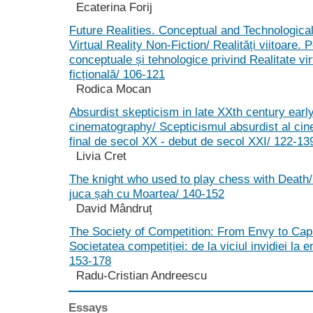
Ecaterina Forij
Future Realities. Conceptual and Technologica
Virtual Reality Non-Fiction/ Realități viitoare. 
conceptuale și tehnologice privind Realitate vi
ficțională/ 106-121
Rodica Mocan
Absurdist skepticism in late XXth century earl
cinematography/ Scepticismul absurdist al cin
final de secol XX - debut de secol XXI/ 122-13
Livia Cret
The knight who used to play chess with Death/
juca șah cu Moartea/ 140-152
David Mândruț
The Society of Competition: From Envy to Capit
Societatea competiției: de la viciul invidiei la e
153-178
Radu-Cristian Andreescu
Essays