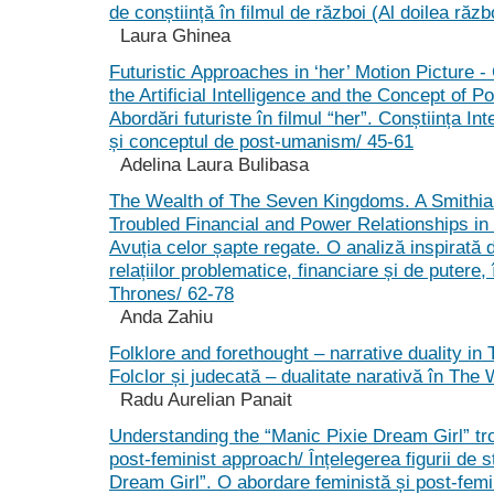
de conștiință în filmul de război (Al doilea răz
Laura Ghinea
Futuristic Approaches in ‘her’ Motion Picture 
the Artificial Intelligence and the Concept of
Abordări futuriste în filmul “her”. Conștiința Inte
și conceptul de post-umanism/ 45-61
Adelina Laura Bulibasa
The Wealth of The Seven Kingdoms. A Smithian
Troubled Financial and Power Relationships i
Avuția celor șapte regate. O analiză inspirată
relațiilor problematice, financiare și de putere
Thrones/ 62-78
Anda Zahiu
Folklore and forethought – narrative duality in
Folclor și judecată – dualitate narativă în The
Radu Aurelian Panait
Understanding the “Manic Pixie Dream Girl” tro
post-feminist approach/ Înțelegerea figurii de s
Dream Girl”. O abordare feministă și post-femi